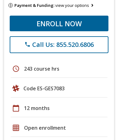
Payment & Funding:
view your options
ENROLL NOW
Call Us: 855.520.6806
phone
schedule
243 course hrs
Code ES-GES7083
calendar_today
12 months
grid_on
Open enrollment