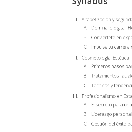
Syllabus
Alfabetización y segurida
Domina lo digital: 
Conviértete en expe
Impulsa tu carrera 
Cosmetología: Estética f
Primeros pasos par
Tratamientos facia
Técnicas y tendenc
Profesionalismo en Est
El secreto para un
Liderazgo personal 
Gestión del éxito p