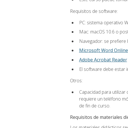
Requisitos de software:
PC: sistema operativo W
Mac: macOS 10.6 o post
Navegador: se prefiere 
Microsoft Word Online
Adobe Acrobat Reader
El software debe estar 
Otros:
Capacidad para utilizar
requiere un teléfono móv
de fin de curso.
Requisitos de materiales di
Los materiales didácticos req