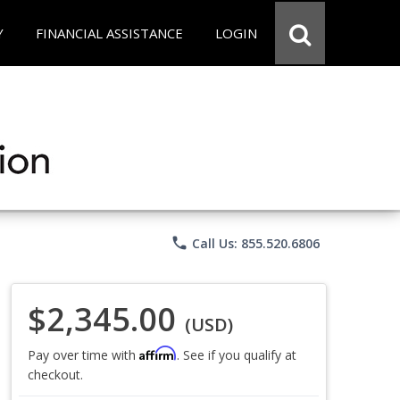
Y
FINANCIAL ASSISTANCE
LOGIN
phone
Call Us: 855.520.6806
$2,345.00
(USD)
Affirm
Pay over time with
. See if you qualify at
checkout.