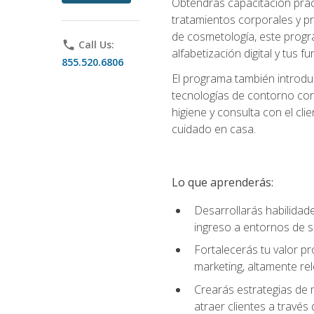
Obtendrás capacitación práctic
tratamientos corporales y pro
de cosmetología, este progra
phone
Call Us:
alfabetización digital y tus 
855.520.6806
El programa también introduc
tecnologías de contorno corp
higiene y consulta con el cl
cuidado en casa.
Lo que aprenderás:
Desarrollarás habilidades
ingreso a entornos de s
Fortalecerás tu valor p
marketing, altamente rele
Crearás estrategias de m
atraer clientes a través 