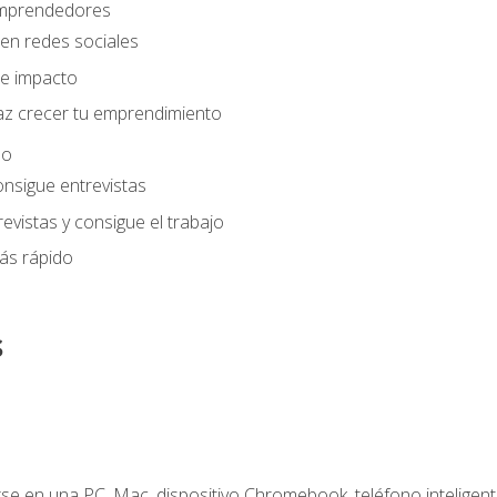
 emprendedores
en redes sociales
e impacto
az crecer tu emprendimiento
eo
onsigue entrevistas
evistas y consigue el trabajo
ás rápido
s
e en una PC, Mac, dispositivo Chromebook, teléfono inteligente