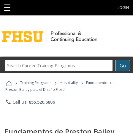
☰
LOGIN
Search
Go
Career
Training
›
›
›
Programs
Training Programs
Hospitality
Fundamentos de
Preston Bailey para el Diseño Floral
phone
Call Us: 855.520.6806
Fundamentos de Preston Bailey