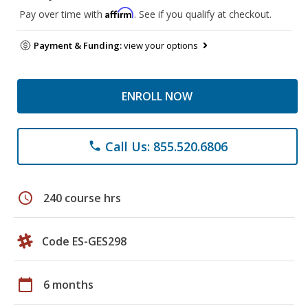
Affirm
Pay over time with
. See if you qualify at checkout.
Payment & Funding:
view your options
ENROLL NOW
Call Us: 855.520.6806
phone
schedule
240 course hrs
Code ES-GES298
calendar_today
6 months