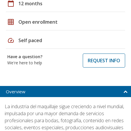
calendar_today
12 months
grid_on
Open enrollment
speed
Self paced
Have a question?
REQUEST INFO
We're here to help
Overview
La industria del maquillaje sigue creciendo a nivel mundial,
impulsada por una mayor demanda de servicios
profesionales para bodas, fotografía, contenido en redes
sociales, eventos especiales, producciones audiovisuales