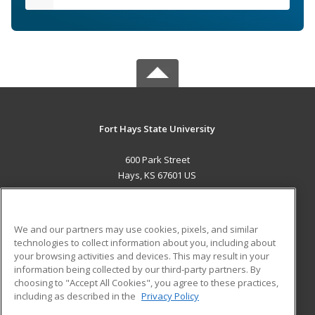
Fort Hays State University
600 Park Street
Hays, KS 67601 US
MAIN CONTENT
Career Training
We and our partners may use cookies, pixels, and similar
technologies to collect information about you, including about
ADDITIONAL RESOURCES
your browsing activities and devices. This may result in your
information being collected by our third-party partners. By
Military
Student Blog
choosing to "Accept All Cookies", you agree to these practices,
Financial Assistance
including as described in the
Privacy Policy
Help