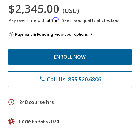
$2,345.00
(USD)
Affirm
Pay over time with
. See if you qualify at checkout.
Payment & Funding:
view your options
ENROLL NOW
Call Us: 855.520.6806
phone
schedule
248 course hrs
Code ES-GES7074