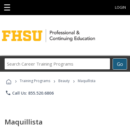
☰
LOGIN
Search
Go
Career
Training
›
›
›
Programs
Training Programs
Beauty
Maquillista
phone
Call Us: 855.520.6806
Maquillista