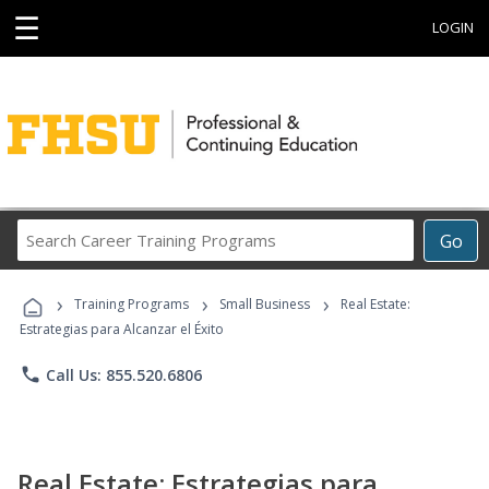
☰
LOGIN
Search
Go
Career
Training
›
›
›
Programs
Training Programs
Small Business
Real Estate:
Estrategias para Alcanzar el Éxito
phone
Call Us: 855.520.6806
Real Estate: Estrategias para