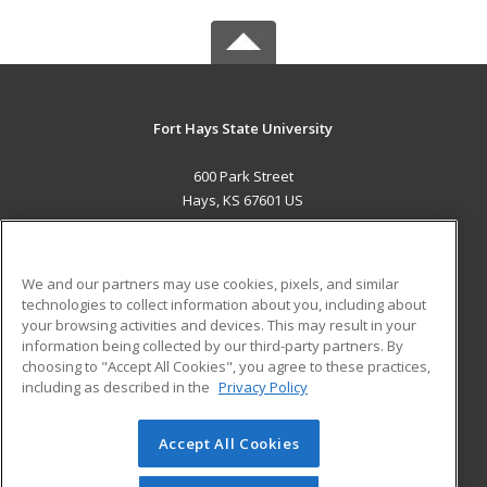
Fort Hays State University
600 Park Street
Hays, KS 67601 US
MAIN CONTENT
Career Training
We and our partners may use cookies, pixels, and similar
technologies to collect information about you, including about
ADDITIONAL RESOURCES
your browsing activities and devices. This may result in your
information being collected by our third-party partners. By
Military
Student Blog
choosing to "Accept All Cookies", you agree to these practices,
Financial Assistance
including as described in the
Privacy Policy
Help
Accept All Cookies
© 2026 ed2go, a division of Cengage Learning. All rights
reserved. The material on this site cannot be reproduced or