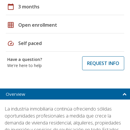
calendar_today
3 months
grid_on
Open enrollment
speed
Self paced
Have a question?
REQUEST INFO
We're here to help
Overview
La industria inmobiliaria continúa ofreciendo sólidas
oportunidades profesionales a medida que crece la
demanda de vivienda residencial, alquileres, propiedades
de inversión y servicios de reubicación en todo Estados