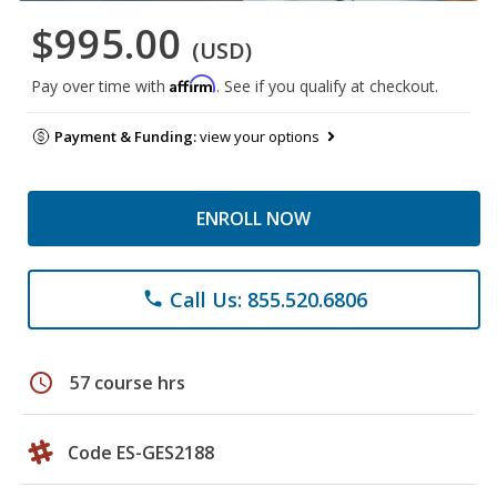
$995.00
(USD)
Affirm
Pay over time with
. See if you qualify at checkout.
Payment & Funding:
view your options
ENROLL NOW
Call Us: 855.520.6806
phone
schedule
57 course hrs
Code ES-GES2188