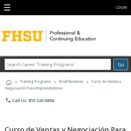
☰
LOGIN
Search
Go
Career
Training
›
›
›
Programs
Training Programs
Small Business
Curso de Ventas y
Negociación Para Emprendedores
phone
Call Us: 855.520.6806
Curso de Ventas y Negociación Para