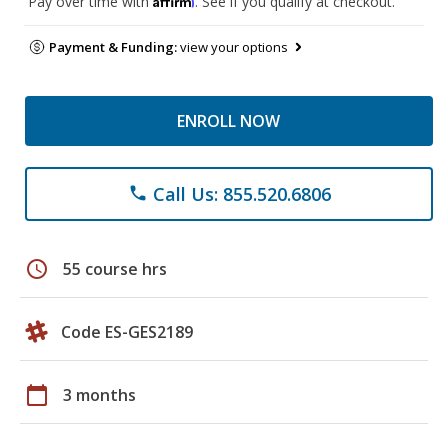
Pay over time with
. See if you qualify at checkout.
Payment & Funding:
view your options
ENROLL NOW
Call Us: 855.520.6806
phone
schedule
55 course hrs
Code ES-GES2189
calendar_today
3 months