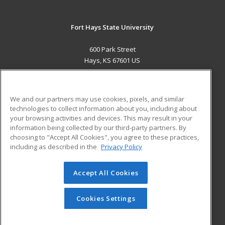
Fort Hays State University
600 Park Street
Hays, KS 67601 US
MAIN CONTENT
Career Training
We and our partners may use cookies, pixels, and similar
technologies to collect information about you, including about
ADDITIONAL RESOURCES
your browsing activities and devices. This may result in your
information being collected by our third-party partners. By
Military
Student Blog
choosing to "Accept All Cookies", you agree to these practices,
Financial Assistance
including as described in the
Privacy Policy
Help
Accept All Cookies
© 2026 ed2go, a division of Cengage Learning. All rights
reserved. The material on this site cannot be reproduced or
redistributed unless you have obtained prior written
Cookies Settings
permission from Cengage Learning.
Privacy Policy