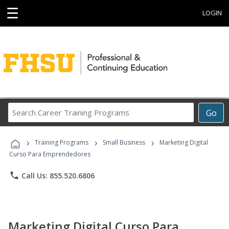
☰
LOGIN
Search
Go
Career
Training
›
›
›
Programs
Training Programs
Small Business
Marketing Digital
Curso Para Emprendedores
phone
Call Us: 855.520.6806
Marketing Digital Curso Para