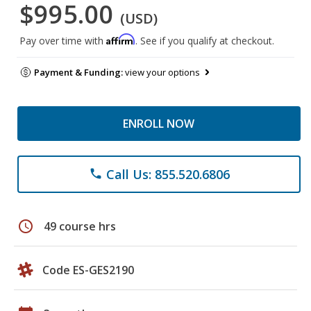
$995.00
(USD)
Affirm
Pay over time with
. See if you qualify at checkout.
Payment & Funding:
view your options
ENROLL NOW
Call Us: 855.520.6806
phone
schedule
49 course hrs
Code ES-GES2190