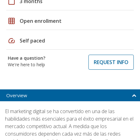
calendar_today
3 months
grid_on
Open enrollment
speed
Self paced
Have a question?
REQUEST INFO
We're here to help
Overview
El marketing digital se ha convertido en una de las
habilidades más esenciales para el éxito empresarial en el
mercado competitivo actual. A medida que los
consumidores dependen cada vez más de las redes