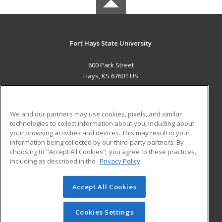
Fort Hays State University
600 Park Street
Hays, KS 67601 US
MAIN CONTENT
Career Training
We and our partners may use cookies, pixels, and similar
technologies to collect information about you, including about
ADDITIONAL RESOURCES
your browsing activities and devices. This may result in your
information being collected by our third-party partners. By
Military
Student Blog
choosing to "Accept All Cookies", you agree to these practices,
Financial Assistance
including as described in the
Privacy Policy
Help
Accept All Cookies
© 2026 ed2go, a division of Cengage Learning. All rights
reserved. The material on this site cannot be reproduced or
redistributed unless you have obtained prior written
Cookies Settings
permission from Cengage Learning.
Privacy Policy