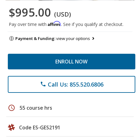
$995.00
(USD)
Affirm
Pay over time with
. See if you qualify at checkout.
Payment & Funding:
view your options
ENROLL NOW
Call Us: 855.520.6806
phone
schedule
55 course hrs
Code ES-GES2191