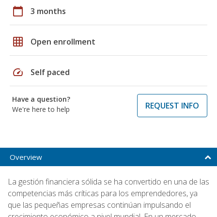
calendar_today
3 months
grid_on
Open enrollment
speed
Self paced
Have a question?
REQUEST INFO
We're here to help
Overview
La gestión financiera sólida se ha convertido en una de las
competencias más críticas para los emprendedores, ya
que las pequeñas empresas continúan impulsando el
crecimiento económico a nivel mundial. En un mercado