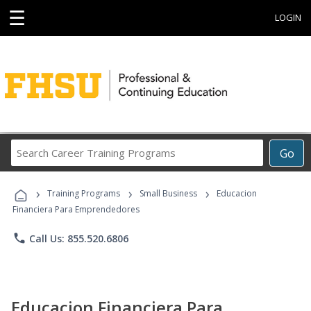
☰
LOGIN
Search
Go
Career
Training
›
›
›
Programs
Training Programs
Small Business
Educacion
Financiera Para Emprendedores
phone
Call Us: 855.520.6806
Educacion Financiera Para