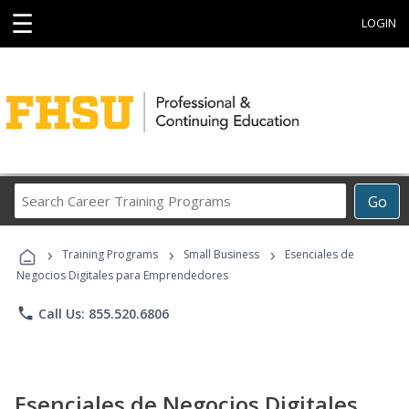
☰
LOGIN
Search
Go
Career
Training
›
›
›
Programs
Training Programs
Small Business
Esenciales de
Negocios Digitales para Emprendedores
phone
Call Us: 855.520.6806
Esenciales de Negocios Digitales