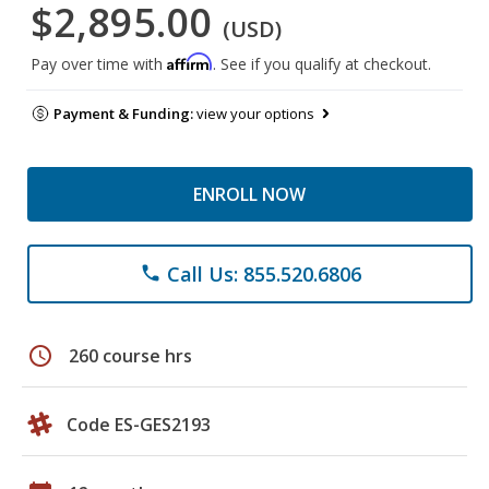
$2,895.00
(USD)
Affirm
Pay over time with
. See if you qualify at checkout.
Payment & Funding:
view your options
ENROLL NOW
Call Us: 855.520.6806
phone
schedule
260 course hrs
Code ES-GES2193