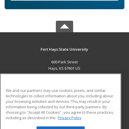
Fort Hays State University
600 Park Street
Hays, KS 67601 US
MAIN CONTENT
Career Training
We and our partners may use cookies, pixels, and similar
technologies to collect information about you, including about
ADDITIONAL RESOURCES
your browsing activities and devices. This may result in your
information being collected by our third-party partners. By
Military
Student Blog
choosing to "Accept All Cookies", you agree to these practices,
Financial Assistance
including as described in the
Privacy Policy
Help