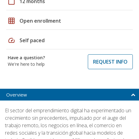
calendar_today
12 months
grid_on
Open enrollment
speed
Self paced
Have a question?
REQUEST INFO
We're here to help
Overview
El sector del emprendimiento digital ha experimentado un
crecimiento sin precedentes, impulsado por el auge del
trabajo remoto, los negocios en línea, el comercio en
redes sociales y la transición global hacia modelos de