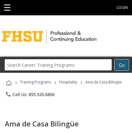
☰
LOGIN
Search
Go
Career
Training
›
›
›
Programs
Training Programs
Hospitality
Ama de Casa Bilingüe
phone
Call Us: 855.520.6806
Ama de Casa Bilingüe