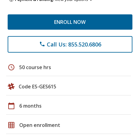
ENROLL NOW
Call Us: 855.520.6806
phone
schedule
50 course hrs
Code ES-GES615
calendar_today
6 months
grid_on
Open enrollment